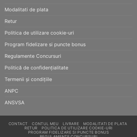
Modalitati de plata
Retur
Politica de utilizare cookie-uri
Program fidelizare si puncte bonus
Regulamente Concursuri
Politică de confidențialitate
Termenii și condițiile
ANPC
ANSVSA
CONTACT
CONTUL MEU
LIVRARE
MODALITATI DE PLATA
RETUR
POLITICA DE UTILIZARE COOKIE-URI
PROGRAM FIDELIZARE SI PUNCTE BONUS
REGULAMENTE CONCURSURI