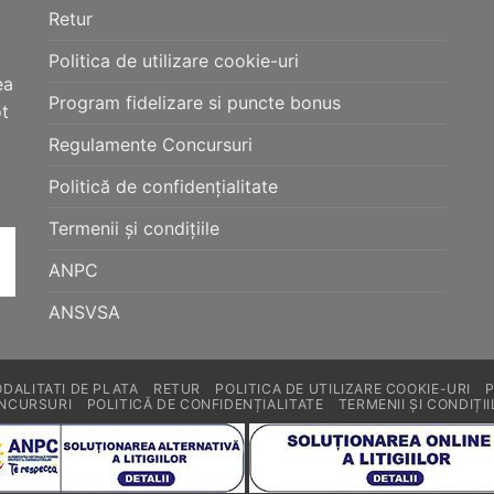
produsului.
produsului.
Retur
Politica de utilizare cookie-uri
ea
Program fidelizare si puncte bonus
ot
Regulamente Concursuri
Politică de confidențialitate
Termenii și condițiile
ANPC
ANSVSA
DALITATI DE PLATA
RETUR
POLITICA DE UTILIZARE COOKIE-URI
NCURSURI
POLITICĂ DE CONFIDENȚIALITATE
TERMENII ȘI CONDIȚII