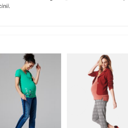
nii.
❤
Adauga
in
wishlist!