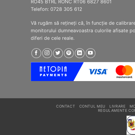
RO45 BTRL RONC RT06 6827 8601
produsului.
Telefon: 0728 305 612
Vă rugăm să reţineţi că, în funcţie de calibrar
monitorului dumneavoastra culorile afisate p
diferi de cele reale.
CONTACT
CONTUL MEU
LIVRARE
MO
REGULAMENTE CO