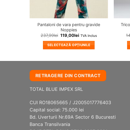
Pantaloni de vara pentru gravide
Tric
Noppies
237,99
lei
119,00
lei
1
TVA Inclus
SELECTEAZĂ OPȚIUNILE
Acest
produs
are
mai
RETRAGERE DIN CONTRACT
multe
variații.
TOTAL BLUE IMPEX SRL
Opțiunile
pot
CUI RO18065665 / J2005017776403
fi
Capital social: 75.000 lei
alese
Bd. Uverturii Nr.69A Sector 6 Bucuresti
în
Banca Transilvania
pagina