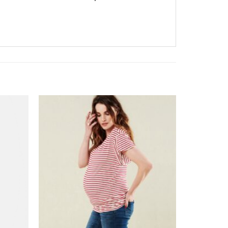
❤
❤
Adauga
Adauga
in
in
wishlist!
wishlist!