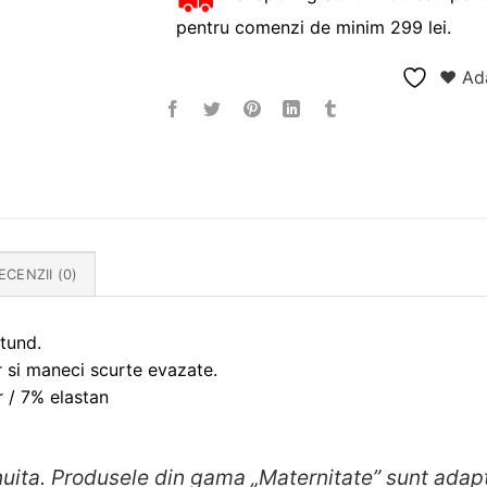
pentru comenzi de minim 299 lei.
❤ Ada
ECENZII (0)
tund.
or si maneci scurte evazate.
r / 7% elastan
uita. Produsele din gama „Maternitate” sunt adapt