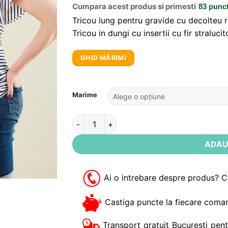
Cumpara acest produs si primesti
83 punc
Tricou lung pentru gravide cu decolteu 
Tricou in dungi cu insertii cu fir straluc
GHID MĂRIMI
Alternative:
Marime
Cantitate Tricou gravide cu dungi albastre 
ADAU
Ai o intrebare despre produs? 
Castiga puncte la fiecare coman
Transport gratuit Bucuresti pent