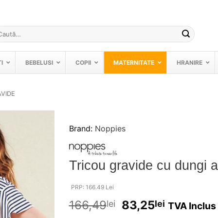
ută
pă:
I
BEBELUSI
COPII
MATERNITATE
HRANIRE
AVIDE
Brand:
Noppies
❤
Adauga
in
Tricou gravide cu dungi 
wishlist!
PRP: 166.49 Lei
166,49
83,25
lei
lei
TVA Inclus