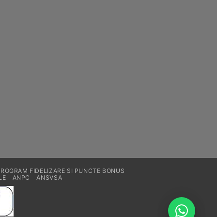
produsului.
PROGRAM FIDELIZARE SI PUNCTE BONUS
LE
ANPC
ANSVSA