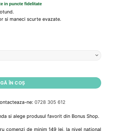
te
in puncte fidelitate
rotund.
itor si maneci scurte evazate.
Noppies
GĂ ÎN COȘ
Contacteaza-ne:
0728 305 612
da si alege produsul favorit din Bonus Shop.
ru comenzi de minim 149 lei, la nivel national