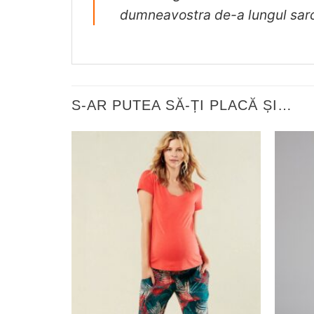
dumneavostra de-a lungul sarci
S-AR PUTEA SĂ-ȚI PLACĂ ȘI…
❤
Adauga
in
wishlist!