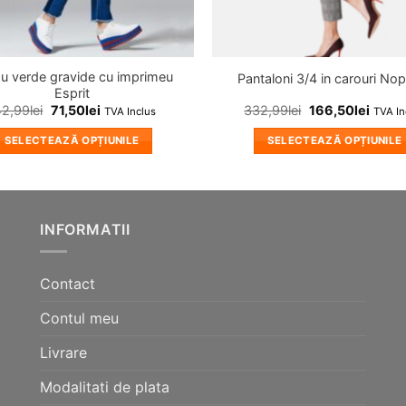
ou verde gravide cu imprimeu
Pantaloni 3/4 in carouri No
Esprit
42,99
lei
71,50
lei
332,99
lei
166,50
lei
TVA Inclus
TVA In
SELECTEAZĂ OPȚIUNILE
SELECTEAZĂ OPȚIUNILE
Acest
Acest
produs
produs
are
are
mai
mai
INFORMATII
multe
multe
variații.
variații.
Contact
Opțiunile
Opțiunile
pot
pot
Contul meu
fi
fi
alese
alese
Livrare
în
în
Modalitati de plata
pagina
pagina