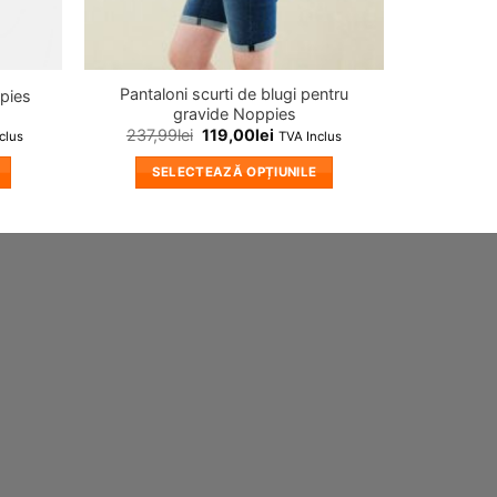
Pantaloni scurti de blugi pentru
ppies
gravide Noppies
237,99
lei
119,00
lei
clus
TVA Inclus
SELECTEAZĂ OPȚIUNILE
Acest
produs
are
mai
multe
variații.
Opțiunile
pot
fi
alese
în
pagina