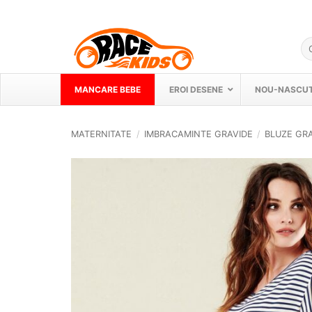
Skip
to
content
Ca
du
MANCARE BEBE
EROI DESENE
NOU-NASCUT
MATERNITATE
/
IMBRACAMINTE GRAVIDE
/
BLUZE GR