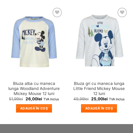
❤
❤
Adauga
Adauga
in
in
wishlist!
wishlist!
Bluza alba cu maneca
Bluza gri cu maneca lunga
lunga Woodland Adventure
Little Friend Mickey Mouse
Mickey Mouse 12 luni
12 luni
51,99
lei
26,00
lei
49,99
lei
25,00
lei
TVA Inclus
TVA Inclus
ADAUGĂ ÎN COȘ
ADAUGĂ ÎN COȘ