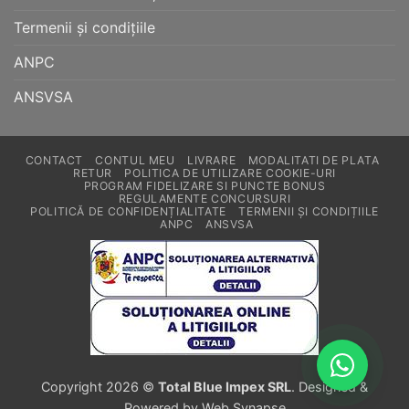
Termenii și condițiile
ANPC
ANSVSA
CONTACT
CONTUL MEU
LIVRARE
MODALITATI DE PLATA
RETUR
POLITICA DE UTILIZARE COOKIE-URI
PROGRAM FIDELIZARE SI PUNCTE BONUS
REGULAMENTE CONCURSURI
POLITICĂ DE CONFIDENȚIALITATE
TERMENII ȘI CONDIȚIILE
ANPC
ANSVSA
Copyright 2026 ©
Total Blue Impex SRL
. Designed &
Powered by Web Synapse