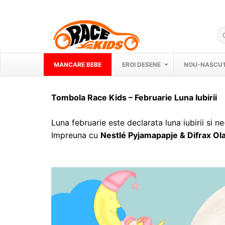
Skip
to
content
Ca
du
MANCARE BEBE
EROI DESENE
NOU-NASCUT
Tombola Race Kids – Februarie Luna Iubirii
Luna februarie este declarata luna iubirii si n
Impreuna cu
Nestlé Pyjamapapje & Difrax Ol