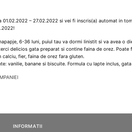
1.02.2022 – 27.02.2022 si vei fi inscris(a) automat in tom
2.2022!
papje, 6-36 luni, puiul tau va dormi linistit si va avea o d
ci delicios gata preparat si contine faina de orez. Poate fi
 calciu, fier, faina de orez fara gluten.
e: vanilie, banane si biscuite. Formula cu lapte inclus, gata
MPANIEI
INFORMATII