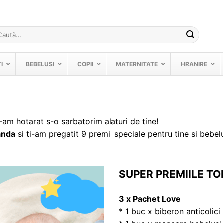
ută
pă:
I
BEBELUSI
COPII
MATERNITATE
HRANIRE
e-am hotarat s-o sarbatorim alaturi de tine!
anda
si ti-am pregatit 9 premii speciale pentru tine si bebelu
SUPER PREMIILE TO
3 x Pachet Love
* 1 buc x biberon anticolici 