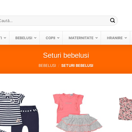
ută
pă:
I
BEBELUSI
COPII
MATERNITATE
HRANIRE
Seturi bebelusi
BEBELUSI
/
SETURI BEBELUSI
❤
❤
Adauga
Adauga
in
in
wishlist!
wishlist!