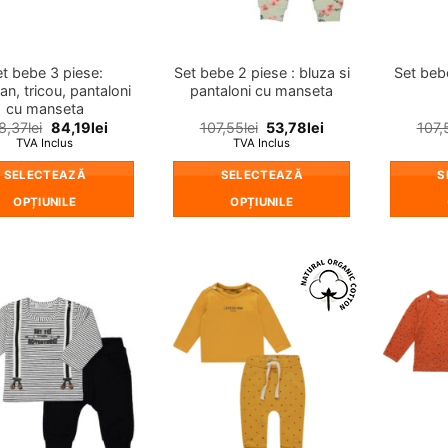
în
pagina
produsului.
et bebe 3 piese:
Set bebe 2 piese : bluza si
Set beb
an, tricou, pantaloni
pantaloni cu manseta
cu manseta
8,37
lei
84,19
lei
107,55
lei
53,78
lei
107,
TVA Inclus
TVA Inclus
SELECTEAZĂ
SELECTEAZĂ
S
OPȚIUNILE
OPȚIUNILE
Acest
Acest
produs
produs
are
are
mai
mai
❤
❤
multe
multe
Adauga
Adauga
in
in
variații.
variații.
wishlist!
wishlist!
Opțiunile
Opțiunile
pot
pot
fi
fi
alese
alese