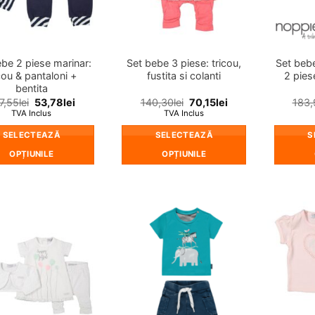
ebe 2 piese marinar:
Set bebe 3 piese: tricou,
Set beb
cou & pantaloni +
fustita si colanti
2 piese
bentita
7,55
lei
53,78
lei
140,30
lei
70,15
lei
183,
TVA Inclus
TVA Inclus
SELECTEAZĂ
SELECTEAZĂ
S
OPȚIUNILE
OPȚIUNILE
Acest
Acest
produs
produs
are
are
mai
mai
❤
❤
multe
multe
Adauga
Adauga
in
in
variații.
variații.
wishlist!
wishlist!
Opțiunile
Opțiunile
pot
pot
fi
fi