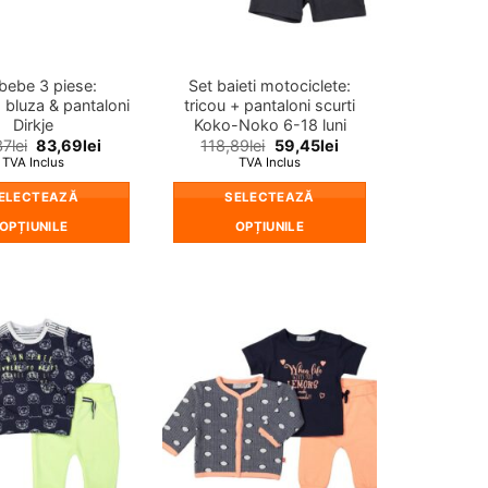
în
în
pagina
pagina
produsului.
produsului.
bebe 3 piese:
Set baieti motociclete:
 bluza & pantaloni
tricou + pantaloni scurti
Dirkje
Koko-Noko 6-18 luni
37
lei
83,69
lei
118,89
lei
59,45
lei
TVA Inclus
TVA Inclus
ELECTEAZĂ
SELECTEAZĂ
OPȚIUNILE
OPȚIUNILE
Acest
Acest
produs
produs
are
are
mai
mai
❤
❤
multe
multe
Adauga
Adauga
in
in
variații.
variații.
wishlist!
wishlist!
Opțiunile
Opțiunile
pot
pot
fi
fi
alese
alese