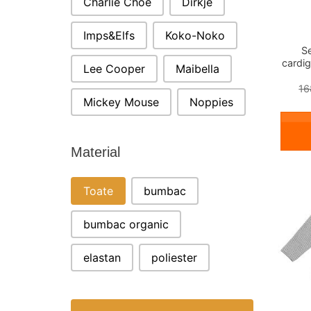
Charlie Choe
Dirkje
Imps&Elfs
Koko-Noko
S
cardig
Lee Cooper
Maibella
16
Mickey Mouse
Noppies
Material
MATERIAL
Toate
bumbac
bumbac organic
elastan
poliester