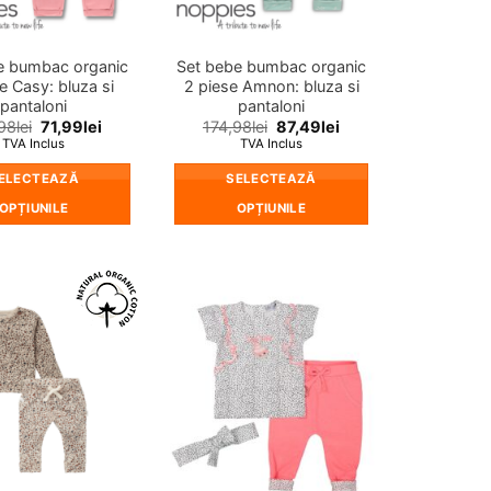
în
în
pagina
pagina
produsului.
produsului.
e bumbac organic
Set bebe bumbac organic
e Casy: bluza si
2 piese Amnon: bluza si
pantaloni
pantaloni
98
lei
71,99
lei
174,98
lei
87,49
lei
TVA Inclus
TVA Inclus
ELECTEAZĂ
SELECTEAZĂ
OPȚIUNILE
OPȚIUNILE
Acest
Acest
produs
produs
are
are
mai
mai
❤
❤
multe
multe
Adauga
Adauga
in
in
variații.
variații.
wishlist!
wishlist!
Opțiunile
Opțiunile
pot
pot
fi
fi
alese
alese
în
în