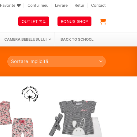
Favorite
Contul meu
Livrare
Retur
Contact
OUTLET %%
BONUS SHOP
CAMERA BEBELUSULUI
BACK TO SCHOOL
❤
❤
Adauga
Adauga
in
in
wishlist!
wishlist!