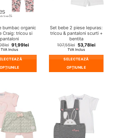
e bumbac organic
Set bebe 2 piese Iepuras:
 Craig: tricou si
tricou & pantaloni scurti +
pantaloni
bentita
98
lei
91,99
lei
107,55
lei
53,78
lei
TVA Inclus
TVA Inclus
ELECTEAZĂ
SELECTEAZĂ
OPȚIUNILE
OPȚIUNILE
Acest
Acest
produs
produs
are
are
mai
mai
❤
❤
multe
multe
Adauga
Adauga
in
in
variații.
variații.
wishlist!
wishlist!
Opțiunile
Opțiunile
pot
pot
fi
fi