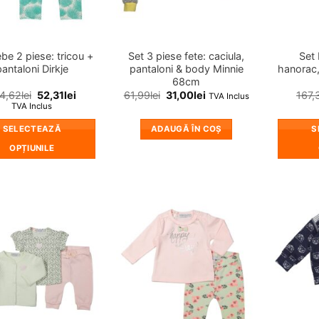
în
în
pagina
pagina
produsului.
produsului.
be 2 piese: tricou +
Set 3 piese fete: caciula,
Set 
pantaloni Dirkje
pantaloni & body Minnie
hanorac,
68cm
4,62
lei
52,31
lei
61,99
lei
31,00
lei
167,
TVA Inclus
TVA Inclus
SELECTEAZĂ
ADAUGĂ ÎN COȘ
S
OPȚIUNILE
Acest
produs
are
mai
❤
❤
multe
Adauga
Adauga
in
in
variații.
wishlist!
wishlist!
Opțiunile
pot
fi
alese