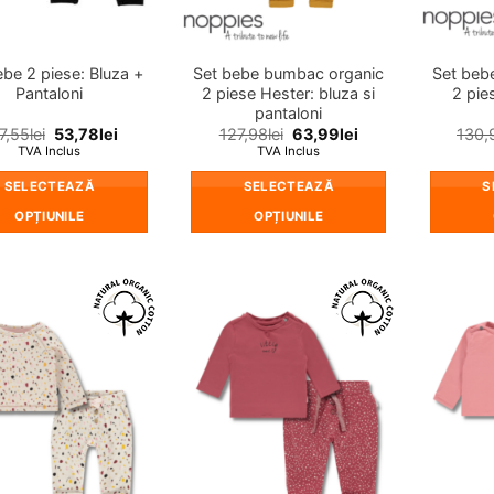
în
în
pagina
pagina
produsului.
produsului.
ebe 2 piese: Bluza +
Set bebe bumbac organic
Set beb
Pantaloni
2 piese Hester: bluza si
2 pies
pantaloni
7,55
lei
53,78
lei
127,98
lei
63,99
lei
130,
TVA Inclus
TVA Inclus
SELECTEAZĂ
SELECTEAZĂ
S
OPȚIUNILE
OPȚIUNILE
Acest
Acest
produs
produs
are
are
mai
mai
❤
❤
multe
multe
Adauga
Adauga
in
in
variații.
variații.
wishlist!
wishlist!
Opțiunile
Opțiunile
pot
pot
fi
fi
alese
alese