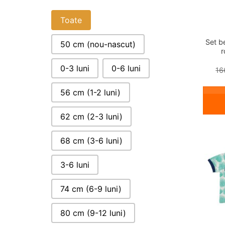
VARSTA BEBELUSI
Toate
Set b
50 cm (nou-nascut)
r
0-3 luni
0-6 luni
16
56 cm (1-2 luni)
62 cm (2-3 luni)
68 cm (3-6 luni)
3-6 luni
74 cm (6-9 luni)
80 cm (9-12 luni)