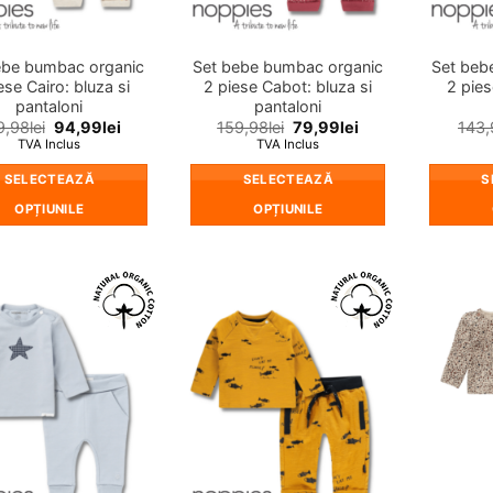
în
în
pagina
pagina
produsului.
produsului.
ebe bumbac organic
Set bebe bumbac organic
Set beb
ese Cairo: bluza si
2 piese Cabot: bluza si
2 pies
pantaloni
pantaloni
9,98
lei
94,99
lei
159,98
lei
79,99
lei
143,
TVA Inclus
TVA Inclus
SELECTEAZĂ
SELECTEAZĂ
S
OPȚIUNILE
OPȚIUNILE
Acest
Acest
produs
produs
are
are
mai
mai
❤
❤
multe
multe
Adauga
Adauga
in
in
variații.
variații.
wishlist!
wishlist!
Opțiunile
Opțiunile
pot
pot
fi
fi
alese
alese
în
în