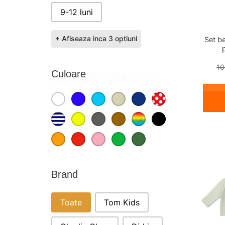
9-12 luni
+ Afiseaza inca 3 optiuni
Set be
10
Culoare
Alb
Albastru
Albastru deschis
Bej
Bleumarin
Buline
CULOARE
Dungi
Galben
Gri
Maro
Multicolor
Negru
Portocaliu
Rosu
Roz
Verde
Verde inchis
Brand
BRAND
Toate
Tom Kids