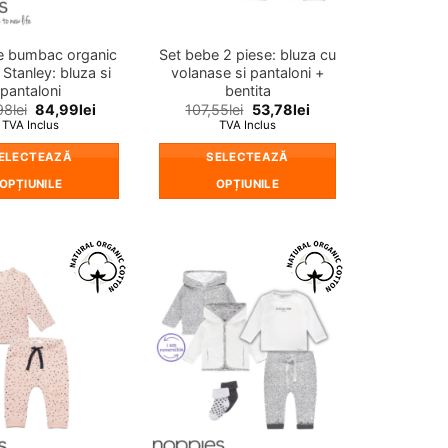
pagina
pagina
produsului.
produsului.
e bumbac organic
Set bebe 2 piese: bluza cu
 Stanley: bluza si
volanase si pantaloni +
pantaloni
bentita
98
lei
84,99
lei
107,55
lei
53,78
lei
TVA Inclus
TVA Inclus
ELECTEAZĂ
SELECTEAZĂ
OPȚIUNILE
OPȚIUNILE
Acest
Acest
produs
produs
are
are
mai
mai
❤
❤
multe
multe
Adauga
Adauga
in
in
variații.
variații.
wishlist!
wishlist!
Opțiunile
Opțiunile
pot
pot
fi
fi
alese
alese
în
în