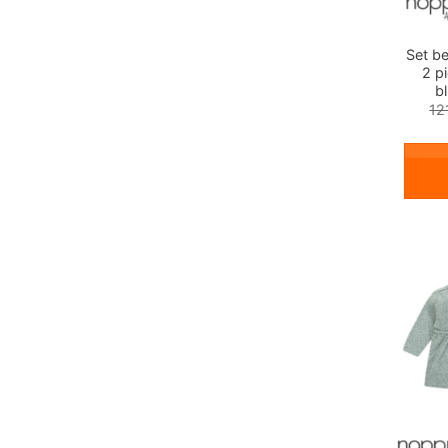
Set b
2 p
bl
12