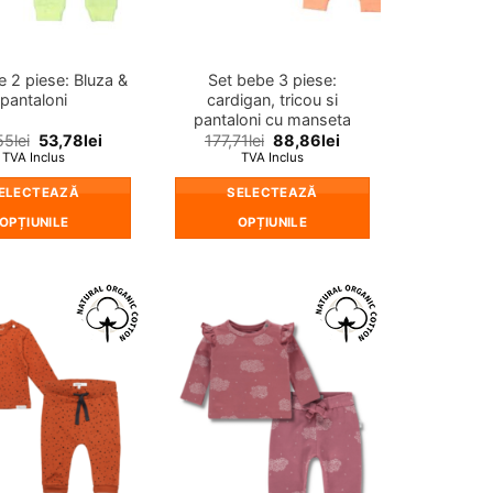
în
în
pagina
pagina
produsului.
produsului.
e 2 piese: Bluza &
Set bebe 3 piese:
pantaloni
cardigan, tricou si
pantaloni cu manseta
55
lei
53,78
lei
177,71
lei
88,86
lei
TVA Inclus
TVA Inclus
ELECTEAZĂ
SELECTEAZĂ
OPȚIUNILE
OPȚIUNILE
Acest
Acest
produs
produs
are
are
mai
mai
❤
❤
multe
multe
Adauga
Adauga
in
in
variații.
variații.
wishlist!
wishlist!
Opțiunile
Opțiunile
pot
pot
fi
fi
alese
alese