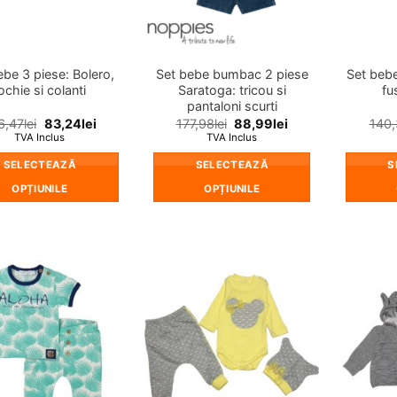
alese
alese
în
în
pagina
pagina
produsului.
produsului.
ebe 3 piese: Bolero,
Set bebe bumbac 2 piese
Set bebe
ochie si colanti
Saratoga: tricou si
fu
pantaloni scurti
6,47
lei
83,24
lei
177,98
lei
88,99
lei
140,
TVA Inclus
TVA Inclus
SELECTEAZĂ
SELECTEAZĂ
S
OPȚIUNILE
OPȚIUNILE
Acest
Acest
produs
produs
are
are
mai
mai
❤
❤
multe
multe
Adauga
Adauga
in
in
variații.
variații.
wishlist!
wishlist!
Opțiunile
Opțiunile
pot
pot
fi
fi
alese
alese