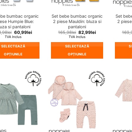
pagina
pagina
produsului.
produsului.
ebe bumbac organic
Set bebe bumbac organic
Set beb
iese Humpie Blue:
2 piese Mauldin: bluza si
2 piese
uza si pantaloni
pantaloni
1,98
lei
60,99
lei
165,98
lei
82,99
lei
169,
TVA Inclus
TVA Inclus
SELECTEAZĂ
SELECTEAZĂ
S
OPȚIUNILE
OPȚIUNILE
Acest
Acest
produs
produs
are
are
mai
mai
❤
❤
multe
multe
Adauga
Adauga
in
in
variații.
variații.
wishlist!
wishlist!
Opțiunile
Opțiunile
pot
pot
fi
fi
alese
alese
în
în