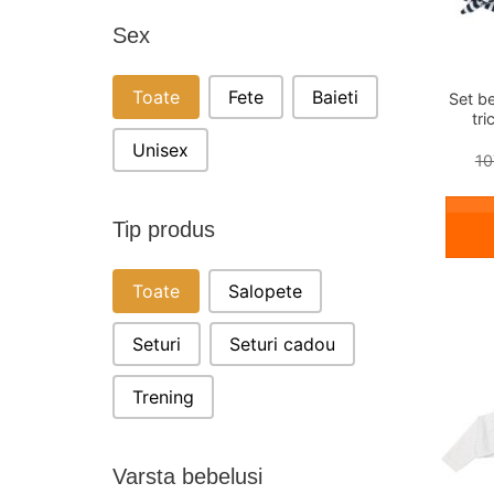
Sex
SEX
Toate
Fete
Baieti
Set b
tri
Unisex
10
Tip produs
TIP PRODUS
Toate
Salopete
Seturi
Seturi cadou
Trening
Varsta bebelusi