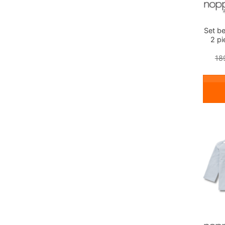
Set b
2 pi
18