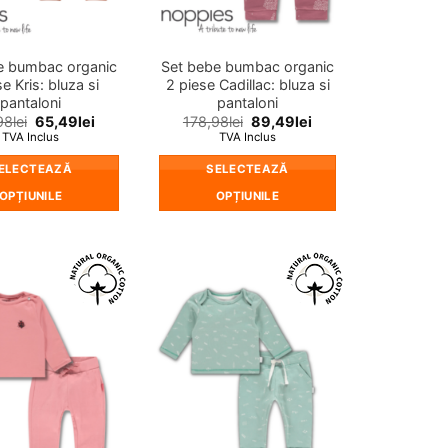
în
în
pagina
pagina
produsului.
produsului.
e bumbac organic
Set bebe bumbac organic
e Kris: bluza si
2 piese Cadillac: bluza si
pantaloni
pantaloni
98
lei
65,49
lei
178,98
lei
89,49
lei
TVA Inclus
TVA Inclus
ELECTEAZĂ
SELECTEAZĂ
OPȚIUNILE
OPȚIUNILE
Acest
Acest
produs
produs
are
are
mai
mai
❤
❤
multe
multe
Adauga
Adauga
in
in
variații.
variații.
wishlist!
wishlist!
Opțiunile
Opțiunile
pot
pot
fi
fi
alese
alese