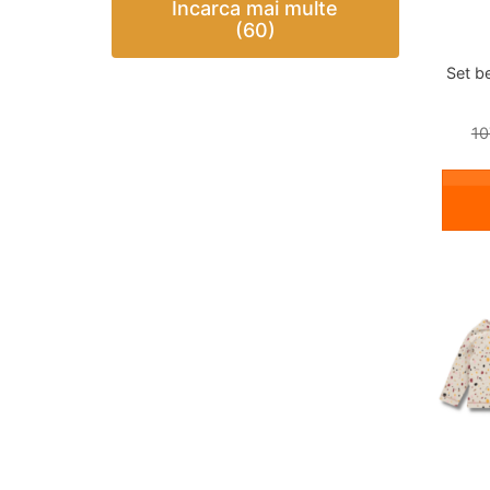
Incarca mai multe
(60)
Set b
10