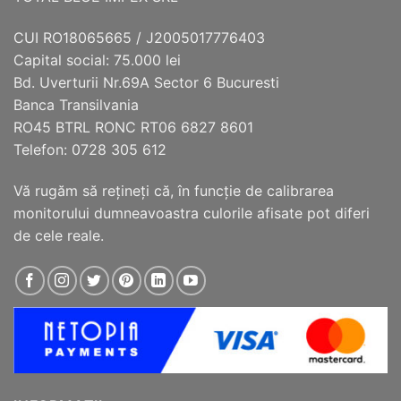
pot
pot
fi
fi
CUI RO18065665 / J2005017776403
alese
alese
Capital social: 75.000 lei
în
în
Bd. Uverturii Nr.69A Sector 6 Bucuresti
pagina
pagina
Banca Transilvania
produsului.
produsului.
RO45 BTRL RONC RT06 6827 8601
Telefon: 0728 305 612
Vă rugăm să reţineţi că, în funcţie de calibrarea
monitorului dumneavoastra culorile afisate pot diferi
de cele reale.