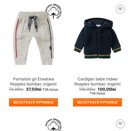
❤
❤
Adauga
Adauga
in
in
wishlist!
wishlist!
Pantaloni gri Etwatwa
Cardigan bebe Indwe
Noppies bumbac organic
Noppies bumbac organic
74,99
lei
37,50
lei
199,99
lei
100,00
lei
TVA Inclus
TVA Inclus
SELECTEAZĂ OPȚIUNILE
SELECTEAZĂ OPȚIUNILE
Acest
Acest
produs
produs
are
are
mai
mai