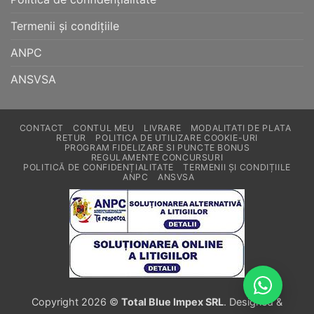
Termenii și condițiile
ANPC
ANSVSA
CONTACT
CONTUL MEU
LIVRARE
MODALITATI DE PLATA
RETUR
POLITICA DE UTILIZARE COOKIE-URI
PROGRAM FIDELIZARE SI PUNCTE BONUS
REGULAMENTE CONCURSURI
POLITICĂ DE CONFIDENȚIALITATE
TERMENII ȘI CONDIȚIILE
ANPC
ANSVSA
Copyright 2026 ©
Total Blue Impex SRL
. Designed &