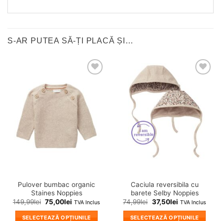
S-AR PUTEA SĂ-ȚI PLACĂ ȘI…
❤
❤
Adauga
Adauga
in
in
wishlist!
wishlist!
Pulover bumbac organic
Caciula reversibila cu
Staines Noppies
barete Selby Noppies
149,99
lei
75,00
lei
74,99
lei
37,50
lei
TVA Inclus
TVA Inclus
SELECTEAZĂ OPȚIUNILE
SELECTEAZĂ OPȚIUNILE