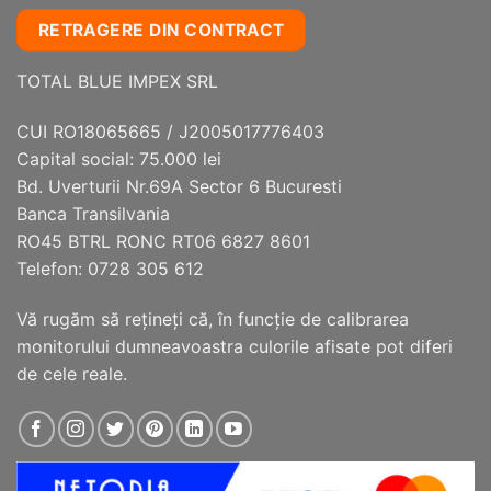
mai
mai
RETRAGERE DIN CONTRACT
multe
multe
variații.
variații.
TOTAL BLUE IMPEX SRL
Opțiunile
Opțiunile
pot
pot
fi
fi
CUI RO18065665 / J2005017776403
alese
alese
Capital social: 75.000 lei
în
în
Bd. Uverturii Nr.69A Sector 6 Bucuresti
pagina
pagina
Banca Transilvania
produsului.
produsului.
RO45 BTRL RONC RT06 6827 8601
Telefon: 0728 305 612
Vă rugăm să reţineţi că, în funcţie de calibrarea
monitorului dumneavoastra culorile afisate pot diferi
de cele reale.